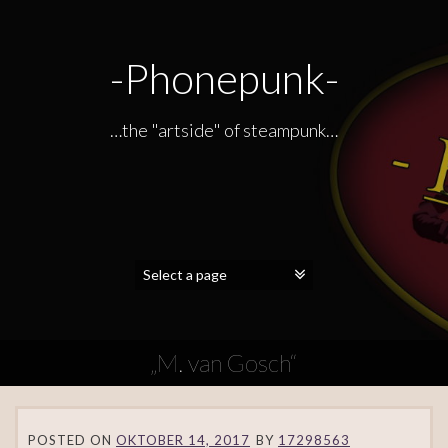
-Phonepunk-
…the "artside" of steampunk…
„M. van Gosch“
POSTED ON
OKTOBER 14, 2017
BY
17298563