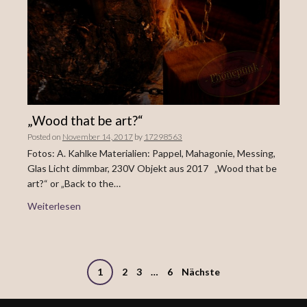
„Wood that be art?“
Posted on
November 14, 2017
by
17298563
Fotos: A. Kahlke Materialien: Pappel, Mahagonie, Messing,
Glas Licht dimmbar, 230V Objekt aus 2017 „Wood that be
art?“ or „Back to the…
Weiterlesen
Beitrags-
1
2
3
…
6
Nächste
Navigation