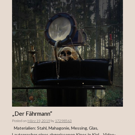
„Der Fährmann“
Posted on
März 19, 2019
by
17298563
Materialien: Stahl, Mahagonie, Messing, Glas,
Lautsprecher eines abgerissenen Kinos in Kiel… Video-