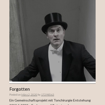
Forgotten
Posted on
März 2, 2020
by
17298563
Ein Gemeinschaftsprojekt mit Tonchirurgie Entstehung