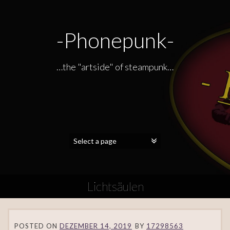
-Phonepunk-
…the "artside" of steampunk…
Lichtsäulen
POSTED ON
DEZEMBER 14, 2019
BY
17298563