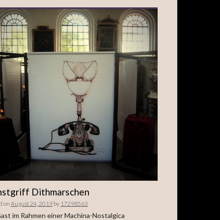
stgriff Dithmarschen
d on
August 24, 2019
by
17298563
ast im Rahmen einer Machina-Nostalgica