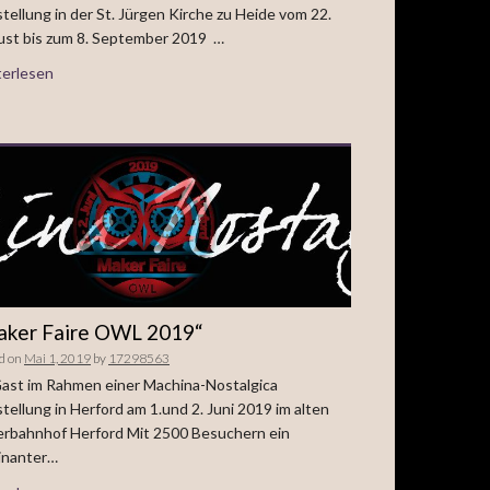
tellung in der St. Jürgen Kirche zu Heide vom 22.
st bis zum 8. September 2019 …
erlesen
aker Faire OWL 2019“
d on
Mai 1, 2019
by
17298563
ast im Rahmen einer Machina-Nostalgica
tellung in Herford am 1.und 2. Juni 2019 im alten
rbahnhof Herford Mit 2500 Besuchern ein
inanter…