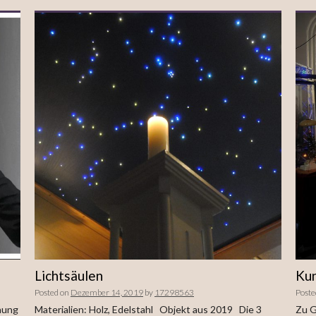
Lichtsäulen
Kun
Posted on
Dezember 14, 2019
by
17298563
Poste
hung
Materialien: Holz, Edelstahl Objekt aus 2019 Die 3
Zu G