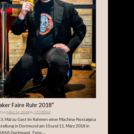
ker Faire Ruhr 2018“
d on
März 16, 2018
by
17298563
3. Mal zu Gast im Rahmen einer Machina-Nostalgica
tellung in Dortmund am 10.und 11. März 2018 in
 DASA Dortmund Foto:…