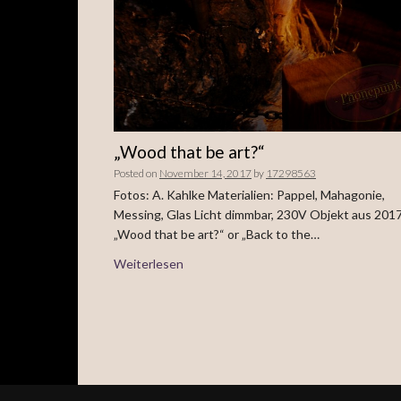
„Wood that be art?“
Posted on
November 14, 2017
by
17298563
Fotos: A. Kahlke Materialien: Pappel, Mahagonie,
Messing, Glas Licht dimmbar, 230V Objekt aus 20
„Wood that be art?“ or „Back to the…
Weiterlesen
Beitrags-
Navigation