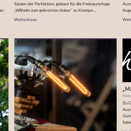
Säulen der Perfektion, gebaut für die Freimaurerloge
Auss
an-
„Wilhelm zum gekrönten Anker“ zu Krempe….
Augu
Weiterlesen
Weit
„M
Poste
Zu G
Auss
Güte
fulm