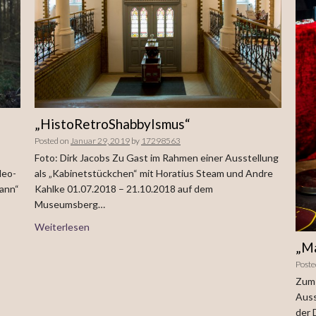
„HistoRetroShabbyIsmus“
Posted on
Januar 29, 2019
by
17298563
Foto: Dirk Jacobs Zu Gast im Rahmen einer Ausstellung
deo-
als „Kabinetstückchen“ mit Horatius Steam und Andre
mann“
Kahlke 01.07.2018 – 21.10.2018 auf dem
Museumsberg…
Weiterlesen
„Ma
Poste
Zum 
Auss
der