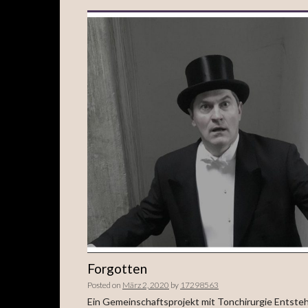
Forgotten
Posted on
März 2, 2020
by
17298563
Ein Gemeinschaftsprojekt mit Tonchirurgie Entste