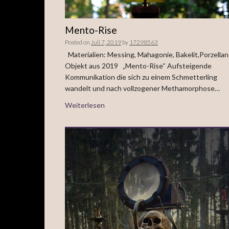
Mento-Rise
Posted on
Juli 7, 2019
by
17298563
Materialien: Messing, Mahagonie, Bakelit,Porzella
Objekt aus 2019 „Mento-Rise“ Aufsteigende
Kommunikation die sich zu einem Schmetterling
wandelt und nach vollzogener Methamorphose…
Weiterlesen